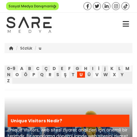
Sosyal Medya Danışmanlığı
Sözlük
u
0-9
A
B
C
Ç
D
E
F
G
H
I
İ
j
K
L
M
N
O
Ö
P
Q
R
S
Ş
T
U
Ü
V
W
X
Y
Z
Unique Visitors Nedir?
Unique Visitors, web sitesi ziyaret analizleri için önemli bir
terimdir. Bir raporlama dönemi içinde web sitesini ziyaret