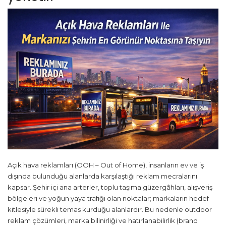
Açık hava reklamları (OOH – Out of Home), insanların ev ve iş
dışında bulunduğu alanlarda karşılaştığı reklam mecralarını
kapsar. Şehir içi ana arterler, toplu taşıma güzergâhları, alışveriş
bölgeleri ve yoğun yaya trafiği olan noktalar; markaların hedef
kitlesiyle sürekli temas kurduğu alanlardır. Bu nedenle outdoor
reklam çözümleri, marka bilinirliği ve hatırlanabilirlik (brand