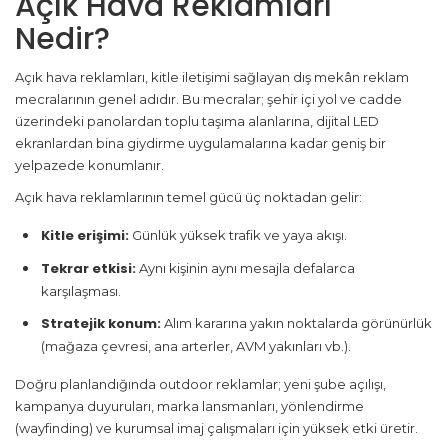
Açık Hava Reklamları
Nedir?
Açık hava reklamları, kitle iletişimi sağlayan dış mekân reklam
mecralarının genel adıdır. Bu mecralar; şehir içi yol ve cadde
üzerindeki panolardan toplu taşıma alanlarına, dijital LED
ekranlardan bina giydirme uygulamalarına kadar geniş bir
yelpazede konumlanır.
Açık hava reklamlarının temel gücü üç noktadan gelir:
Kitle erişimi:
Günlük yüksek trafik ve yaya akışı.
Tekrar etkisi:
Aynı kişinin aynı mesajla defalarca
karşılaşması.
Stratejik konum:
Alım kararına yakın noktalarda görünürlük
(mağaza çevresi, ana arterler, AVM yakınları vb.).
Doğru planlandığında outdoor reklamlar; yeni şube açılışı,
kampanya duyuruları, marka lansmanları, yönlendirme
(wayfinding) ve kurumsal imaj çalışmaları için yüksek etki üretir.