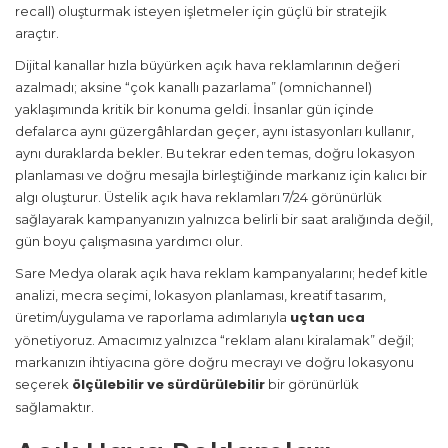
recall) oluşturmak isteyen işletmeler için güçlü bir stratejik
araçtır.
Dijital kanallar hızla büyürken açık hava reklamlarının değeri
azalmadı; aksine “çok kanallı pazarlama” (omnichannel)
yaklaşımında kritik bir konuma geldi. İnsanlar gün içinde
defalarca aynı güzergâhlardan geçer, aynı istasyonları kullanır,
aynı duraklarda bekler. Bu tekrar eden temas, doğru lokasyon
planlaması ve doğru mesajla birleştiğinde markanız için kalıcı bir
algı oluşturur. Üstelik açık hava reklamları 7/24 görünürlük
sağlayarak kampanyanızın yalnızca belirli bir saat aralığında değil,
gün boyu çalışmasına yardımcı olur.
Sare Medya olarak açık hava reklam kampanyalarını; hedef kitle
analizi, mecra seçimi, lokasyon planlaması, kreatif tasarım,
uçtan uca
üretim/uygulama ve raporlama adımlarıyla
yönetiyoruz. Amacımız yalnızca “reklam alanı kiralamak” değil;
markanızın ihtiyacına göre doğru mecrayı ve doğru lokasyonu
ölçülebilir ve sürdürülebilir
seçerek
bir görünürlük
sağlamaktır.