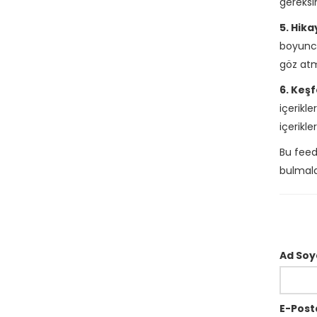
gereksi
5. Hika
boyunca 
göz atm
6. Keş
içerikle
içerikle
Bu feed 
bulmala
Ad Soy
E-Post