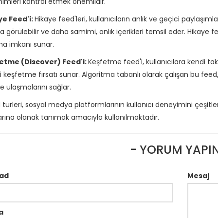
nimleri kontrol etmek önemlidir.
ye Feed'i:
Hikaye feed'leri, kullanıcıların anlık ve geçici paylaşımla
görülebilir ve daha samimi, anlık içerikleri temsil eder. Hikaye feed'
a imkanı sunar.
fetme (Discover) Feed'i:
Keşfetme feed'i, kullanıcılara kendi taki
ri keşfetme fırsatı sunar. Algoritma tabanlı olarak çalışan bu feed, 
re ulaşmalarını sağlar.
türleri, sosyal medya platformlarının kullanıcı deneyimini çeşitlend
rına olanak tanımak amacıyla kullanılmaktadır.
- YORUM YAPIN
ad
Mesaj
a