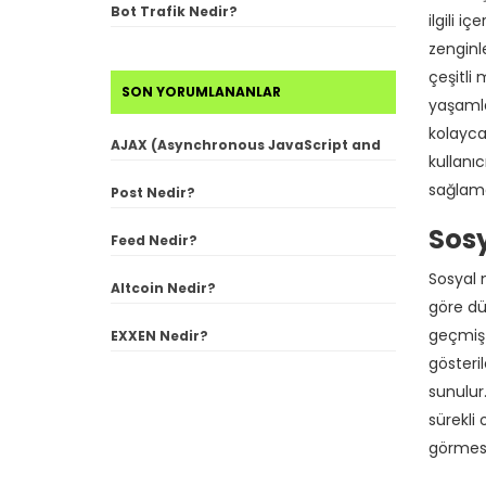
Bot Trafik Nedir?
ilgili 
zenginle
çeşitli 
SON YORUMLANANLAR
yaşamlar
kolayca
AJAX (Asynchronous JavaScript and
kullanıc
XML) Nedir?
sağlama
Post Nedir?
Sosy
Feed Nedir?
Sosyal m
Altcoin Nedir?
göre düz
geçmiş e
EXXEN Nedir?
gösteril
sunulur
sürekli 
görmesi