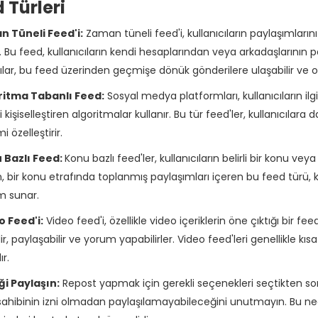
 Türleri
n Tüneli Feed'i:
Zaman tüneli feed'i, kullanıcıların paylaşımlar
. Bu feed, kullanıcıların kendi hesaplarından veya arkadaşlarının p
ılar, bu feed üzerinden geçmişe dönük gönderilere ulaşabilir ve olay
oritma Tabanlı Feed:
Sosyal medya platformları, kullanıcıların ilg
i kişiselleştiren algoritmalar kullanır. Bu tür feed'ler, kullanıcılara
 özelleştirir.
 Bazlı Feed:
Konu bazlı feed'ler, kullanıcıların belirli bir konu veya e
 bir konu etrafında toplanmış paylaşımları içeren bu feed türü, kul
m sunar.
o Feed'i:
Video feed'i, özellikle video içeriklerin öne çıktığı bir fe
lir, paylaşabilir ve yorum yapabilirler. Video feed'leri genellikle kısa
r.
iği Paylaşın:
Repost yapmak için gerekli seçenekleri seçtikten sonr
l sahibinin izni olmadan paylaşılamayabileceğini unutmayın. Bu ne