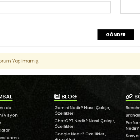
GÖNDER
Yorum Yapılmamış.
MSAL
BLOG
S
mızda
Gemini Nedir? Nasıl Çalışır,
Benchm
Özellikleri
n/Vizyon
Brandi
ChatGPT Nedir? Nasıl Çalışır,
r
Perfor
Özellikleri
Nedir?
kalar
Google Nedir? Özellikleri,
Sosyal
nslarımız
Hizmetleri