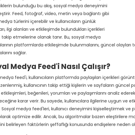
içeriklerin bulunduğu bu akış, sosyal medya deneyimini
ştirir. Feed, fotoğraf, video, metin veya bağlantı gibi
medya türlerini içerebilir ve kullanıcıların günlük
ı, ilgi alanları ve etkileşimde bulundukları içerikleri
 takip etmelerine olanak tanır. Bu, sosyal medya
ılarının platformlarda etkileşimde bulunmalarını, güncel olayları t
larını sağlar.
al Medya Feed'i Nasıl Çalışır?
edya feed'i, kullanıcıların platformda paylaşılan içerikleri görüntül
enlenmiş, kullanıcının takip ettiği kişilerin ve sayfaların güncel pay
tkileşimleri, beğenileri, yorumları ve paylaşımlarını analiz ederek,
eceğine karar verir. Bu sayede, kullanıcılara ilgilerine uygun ve et
. Sosyal medya feed'leri, kullanıcı deneyimini kişiselleştirmek v
olarak optimize edilir. Ancak, bu algoritmalar bazen eleştirilere maru
ni belirleyen faktörlerin şeffaflığı konusunda endişelere neden ola