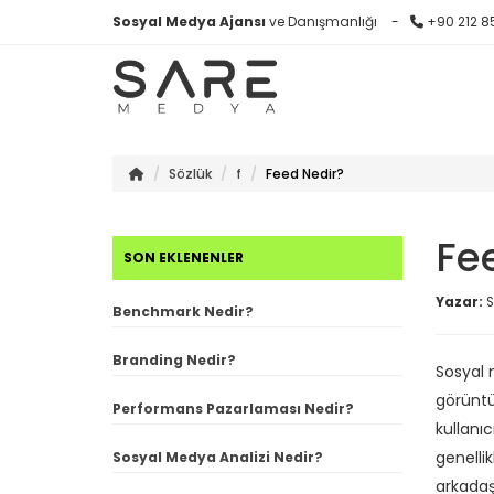
Sosyal Medya Ajansı
ve Danışmanlığı
+90 212 8
Sözlük
f
Feed Nedir?
Fe
SON EKLENENLER
Yazar:
S
Benchmark Nedir?
Branding Nedir?
Sosyal 
görüntül
Performans Pazarlaması Nedir?
kullanıc
genellik
Sosyal Medya Analizi Nedir?
arkadaşl