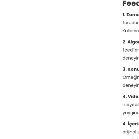
Feed
1. Zama
türüdür
Kullanıc
2. Alg
feed'ler
deneyimi
3. Konu
Örneğin,
deneyi
4. Vide
izleyebi
yaygındı
4. İçer
orijina