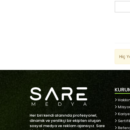
Hiç 
KURU
Hakkı
Misyo
Kariye
Her biri kendi alanında profesyonel,
dinamik ve yenilikçi bir ekipten oluşan
Sertifi
sosyal medya ve reklam ajansıyız. Sare
Refera