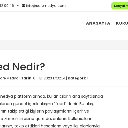
52 00 46
info@saremedya.com
Sosyal 
ANASAYFA
KUR
ed Nedir?
are Medya |
Tarih
: 01-12-2023 17:32:51 |
Kategori:
F
medya platformlarında, kullanıcıların ana sayfasında
enen güncel içerik akışına "feed" denir. Bu akış,
ının takip ettiği kişilerin paylaşımlarını içerir ve
le zaman sırasına göre düzenlenir. Kullanıcıların
arının, takip ettikleri hesapların veya ilgi alanlarıyla