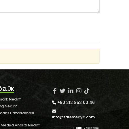
ÖZLÜK
ark Nedir?
+90 212 852 00 46
ng Nedir?
mans Pazarlaması
info@saremedya.com
 Medya Analizi Nedir?