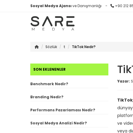
Sosyal Medya Ajansı
ve Danışmanlığı
+90 212 8
Sözlük
t
TikTok Nedir?
Ti
SON EKLENENLER
Yazar:
S
Benchmark Nedir?
Branding Nedir?
TikTok
dünyaya
Performans Pazarlaması Nedir?
platfor
ve video
Sosyal Medya Analizi Nedir?
veya di