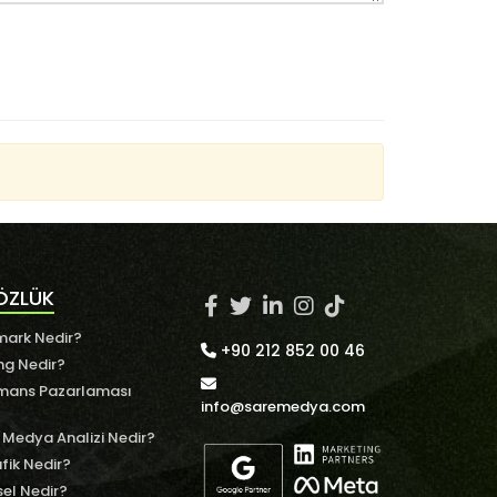
ÖZLÜK
ark Nedir?
+90 212 852 00 46
ng Nedir?
mans Pazarlaması
info@saremedya.com
 Medya Analizi Nedir?
fik Nedir?
el Nedir?