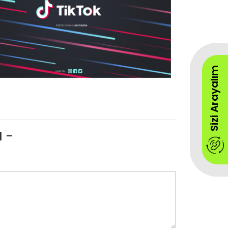
Sizi Arayalım
 -