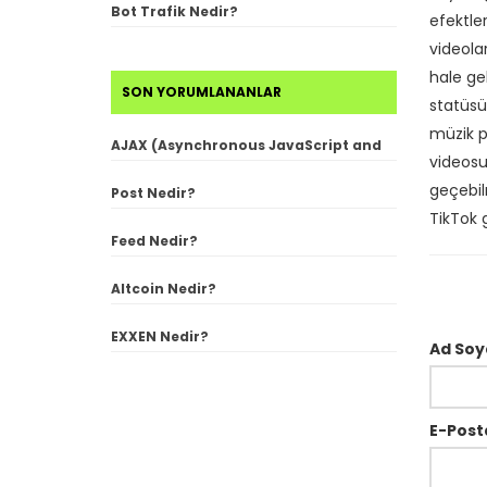
Bot Trafik Nedir?
efektler
videola
hale gel
SON YORUMLANANLAR
statüsü
müzik p
AJAX (Asynchronous JavaScript and
videosun
XML) Nedir?
geçebil
Post Nedir?
TikTok 
Feed Nedir?
Altcoin Nedir?
EXXEN Nedir?
Ad Soy
E-Post