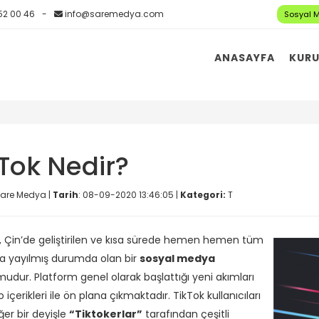
52 00 46
info@saremedya.com
Sosyal 
ANASAYFA
KUR
kTok Nedir?
are Medya |
Tarih
: 08-09-2020 13:46:05 |
Kategori:
T
, Çin’de geliştirilen ve kısa sürede hemen hemen tüm
 yayılmış durumda olan bir
sosyal medya
mudur. Platform genel olarak başlattığı yeni akımları
 içerikleri ile ön plana çıkmaktadır. TikTok kullanıcıları
ğer bir deyişle
“Tiktokerlar”
tarafından çeşitli