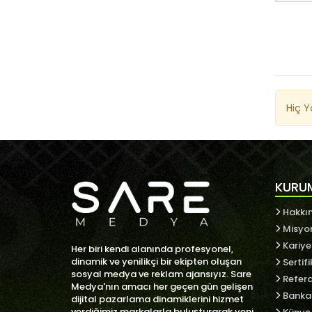
Hiç 
KURU
Hakkı
Misyo
Kariye
Her biri kendi alanında profesyonel,
dinamik ve yenilikçi bir ekipten oluşan
Sertifi
sosyal medya ve reklam ajansıyız. Sare
Refera
Medya'nın amacı her geçen gün gelişen
Banka 
dijital pazarlama dinamiklerini hizmet
verdiğimiz markalarla buluşturarak yeni