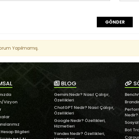
GÖNDER
Yorum Yapılmamış.
MSAL
BLOG
S
mızda
Gemini Nedir? Nasıl Çalışır,
Benchm
Özellikleri
n/Vizyon
Brandi
ChatGPT Nedir? Nasıl Çalışır,
r
Perfor
Özellikleri
Nedir?
kalar
Google Nedir? Özellikleri,
Sosyal
nslarımız
Hizmetleri
Bot Tra
Hesap Bilgileri
Yandex Nedir? Özellikleri,
Carous