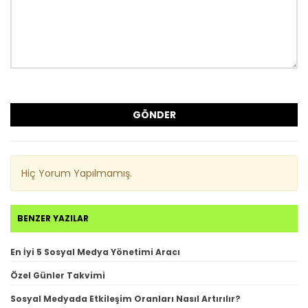
GÖNDER
Hiç Yorum Yapılmamış.
BENZER YAZILAR
En İyi 5 Sosyal Medya Yönetimi Aracı
Özel Günler Takvimi
Sosyal Medyada Etkileşim Oranları Nasıl Artırılır?