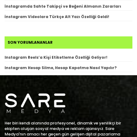
İnstagramda Sahte Takipçi ve Beğeni Almanın Zararları
İnstagram Videolara Türkçe Alt Yazı Özelliği Geldi!
SON YORUMLANANLAR
Instagram Reels’a Kişi Etiketleme Özelliği Geliyor!
Instagram Hesap Silme, Hesap Kapatma Nasıl Yapılır?
Her biri kendi alanında profesyonel, dinamik ve yenilikçi bir
ekipten oluşan sosyal medya ve reklam ajansıyız. Sare
Medya'nın amacı her geçen gün gelişen dijital pazarlama