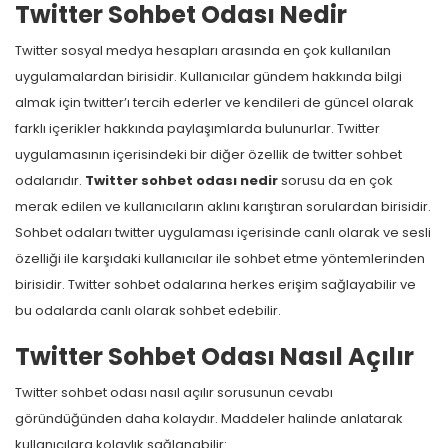
Twitter Sohbet Odası Nedir
Twitter sosyal medya hesapları arasında en çok kullanılan
uygulamalardan birisidir. Kullanıcılar gündem hakkında bilgi
almak için twitter’ı tercih ederler ve kendileri de güncel olarak
farklı içerikler hakkında paylaşımlarda bulunurlar. Twitter
uygulamasının içerisindeki bir diğer özellik de twitter sohbet
odalarıdır.
Twitter sohbet odası nedir
sorusu da en çok
merak edilen ve kullanıcıların aklını karıştıran sorulardan birisidir.
Sohbet odaları twitter uygulaması içerisinde canlı olarak ve sesli
özelliği ile karşıdaki kullanıcılar ile sohbet etme yöntemlerinden
birisidir. Twitter sohbet odalarına herkes erişim sağlayabilir ve
bu odalarda canlı olarak sohbet edebilir.
Twitter Sohbet Odası Nasıl Açılır
Twitter sohbet odası nasıl açılır sorusunun cevabı
göründüğünden daha kolaydır. Maddeler halinde anlatarak
kullanıcılara kolaylık sağlanabilir: