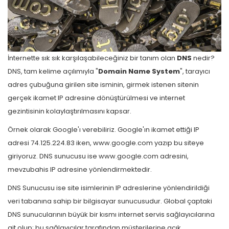
İnternette sık sık karşılaşabileceğiniz bir tanım olan
DNS
nedir?
DNS, tam kelime açılımıyla "
Domain Name System
", tarayıcı
adres çubuğuna girilen site isminin, girmek istenen sitenin
gerçek ikamet IP adresine dönüştürülmesi ve internet
gezintisinin kolaylaştırılmasını kapsar.
Örnek olarak Google'ı verebiliriz. Google'ın ikamet ettiği IP
adresi 74.125.224.83 iken, www.google.com yazıp bu siteye
giriyoruz. DNS sunucusu ise www.google.com adresini,
mevzubahis IP adresine yönlendirmektedir.
DNS Sunucusu ise site isimlerinin IP adreslerine yönlendirildiği
veri tabanına sahip bir bilgisayar sunucusudur. Global çaptaki
DNS sunucularının büyük bir kısmı internet servis sağlayıcılarına
ait olup; bu sağlayıcılar tarafından müşterilerine açık