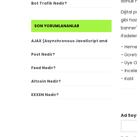
dönük ha
Bot Trafik Nedir?
Dijital
gibi ha
SON YORUMLANANLAR
banner'
ifadeler
AJAX (Asynchronous JavaScript and
- Heme
XML) Nedir?
Post Nedir?
- Ücrets
- Üye O
Feed Nedir?
- İncel
- Katıl
Altcoin Nedir?
EXXEN Nedir?
Ad Soy