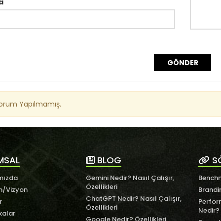
a
GÖNDER
Yorum Yapılmamış.
MSAL
BLOG
S
mızda
Gemini Nedir? Nasıl Çalışır,
Benchm
Özellikleri
n/Vizyon
Brandi
ChatGPT Nedir? Nasıl Çalışır,
r
Perfor
Özellikleri
Nedir?
kalar
Google Nedir? Özellikleri,