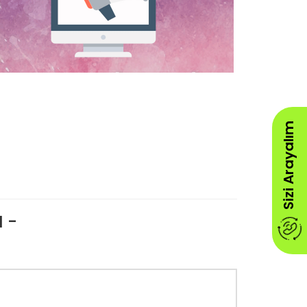
Sizi Arayalım
 -