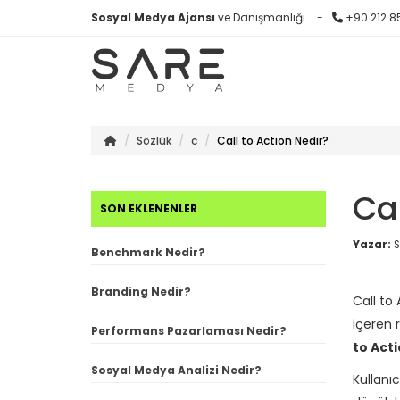
Sosyal Medya Ajansı
ve Danışmanlığı
+90 212 8
Sözlük
c
Call to Action Nedir?
Cal
SON EKLENENLER
Yazar:
S
Benchmark Nedir?
Branding Nedir?
Call to 
içeren 
Performans Pazarlaması Nedir?
to Act
Sosyal Medya Analizi Nedir?
Kullanıc