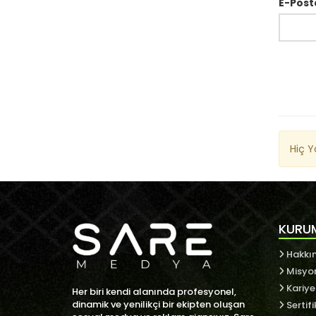
E-Post
Hiç 
KURU
Hakkı
Misyo
Kariye
Her biri kendi alanında profesyonel,
dinamik ve yenilikçi bir ekipten oluşan
Sertifi