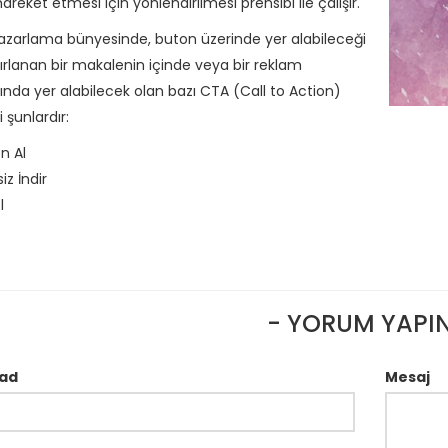
reket etmesi için yönlendirilmesi prensibi ile çalışır.
 pazarlama bünyesinde, buton üzerinde yer alabileceği
zırlanan bir makalenin içinde veya bir reklam
ında yer alabilecek olan bazı CTA (Call to Action)
i şunlardır:
n Al
iz İndir
l
e
- YORUM YAPIN
ad
Mesaj