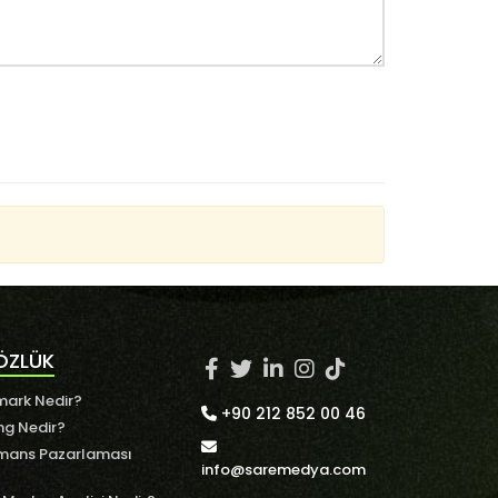
ÖZLÜK
ark Nedir?
+90 212 852 00 46
ng Nedir?
mans Pazarlaması
info@saremedya.com