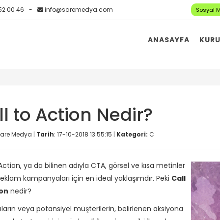
52 00 46
info@saremedya.com
Sosyal 
ANASAYFA
KUR
l to Action Nedir?
are Medya |
Tarih
: 17-10-2018 13:55:15 |
Kategori:
C
Action, ya da bilinen adıyla CTA, görsel ve kısa metinler
reklam kampanyaları için en ideal yaklaşımdır. Peki
Call
ion
nedir?
ıların veya potansiyel müşterilerin, belirlenen aksiyona